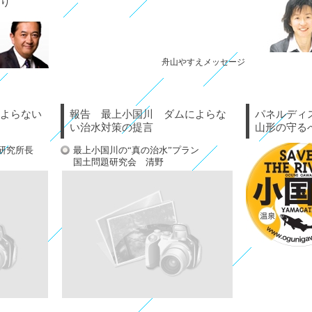
り
舟山やすえメッセージ
よらない
報告 最上小国川 ダムによらな
パネルディ
い治水対策の提言
山形の守る
研究所長
最上小国川の“真の治水”プラン
国土問題研究会 清野