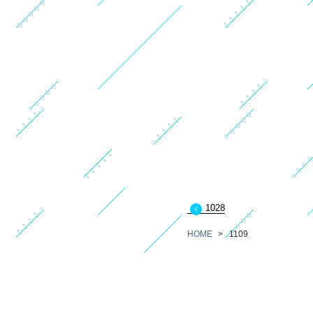
1028
HOME
>
1109
since 2008-11-15 / Copyri