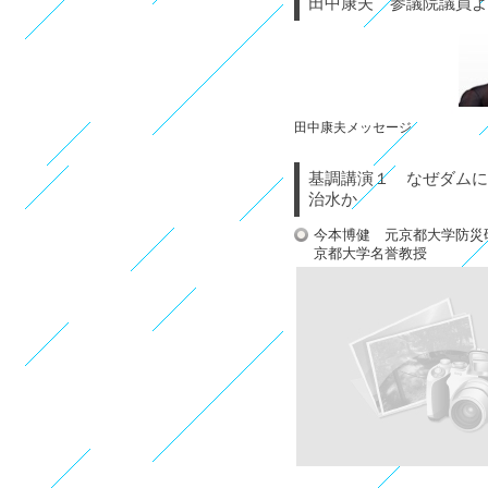
田中康夫 参議院議員よ
田中康夫メッセージ
基調講演１ なぜダムに
治水か
今本博健 元京都大学防災
京都大学名誉教授