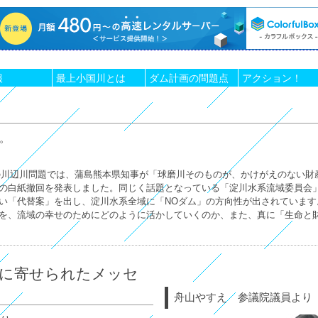
報
最上小国川とは
ダム計画の問題点
アクション！
は。
本県の川辺川問題では、蒲島熊本県知事が「球磨川そのものが、かけがえのない財
の白紙撤回を発表しました。同じく話題となっている「淀川水系流域委員会
い「代替案」を出し、淀川水系全域に「NOダム」の方向性が出されています
を、流域の幸せのためにどのように活かしていくのか、また、真に「生命と
に寄せられたメッセ
舟山やすえ 参議院議員より