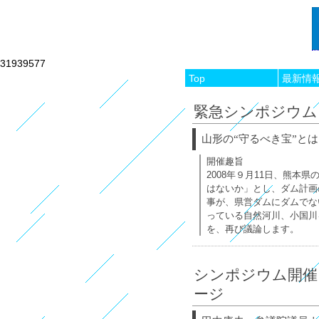
31939577
Top
最新情
緊急シンポジウム
山形の“守るべき宝”と
開催趣旨
2008年９月11日、熊
はないか」とし、ダム計画
事が、県営ダムにダムでな
っている自然河川、小国川
を、再び議論します。
シンポジウム開催
ージ