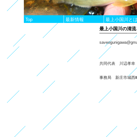
Top
最新情報
最上小国川と
最上小国川の清流
saveogunigawa@gma
共同代表 川辺孝幸
事務局 新庄市城西町5-