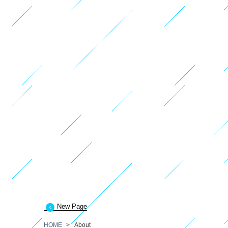
New Page
HOME
>
About